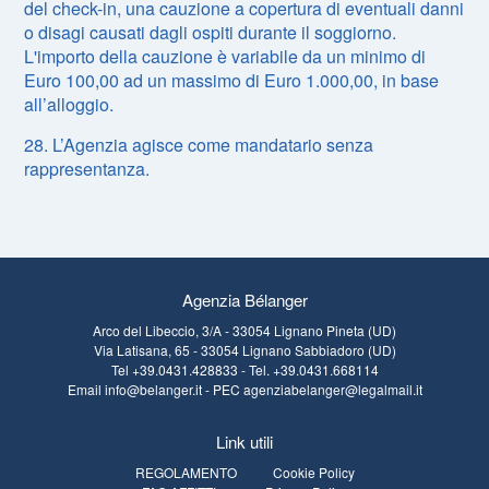
del check-in, una cauzione a copertura di eventuali danni
o disagi causati dagli ospiti durante il soggiorno.
L'importo della cauzione è variabile da un minimo di
Euro 100,00 ad un massimo di Euro 1.000,00, in base
all’alloggio.
28. L’Agenzia agisce come mandatario senza
rappresentanza.
Agenzia Bélanger
Arco del Libeccio, 3/A - 33054 Lignano Pineta (UD)
Via Latisana, 65 - 33054 Lignano Sabbiadoro (UD)
Tel
+39.0431.428833
- Tel.
+39.0431.668114
Email
info@belanger.it
- PEC
agenziabelanger@legalmail.it
Link utili
REGOLAMENTO
Cookie Policy