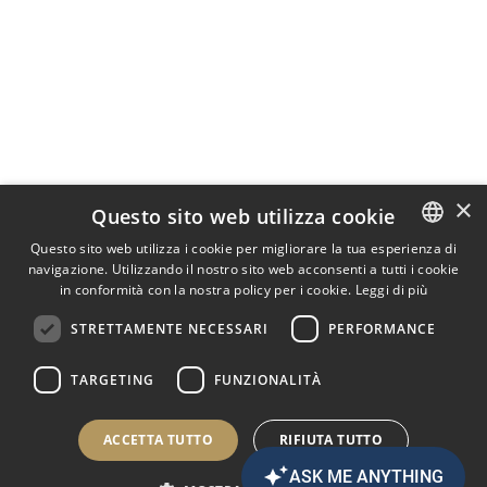
×
Questo sito web utilizza cookie
Questo sito web utilizza i cookie per migliorare la tua esperienza di
navigazione. Utilizzando il nostro sito web acconsenti a tutti i cookie
ITALIAN
in conformità con la nostra policy per i cookie.
Leggi di più
ENGLISH
STRETTAMENTE NECESSARI
PERFORMANCE
GERMAN
TARGETING
FUNZIONALITÀ
Agenzia Bélanger
ACCETTA TUTTO
RIFIUTA TUTTO
Arco del Libeccio, 3/A - 33054 Lignano Pineta (UD)
Via Latisana, 65 - 33054 Lignano Sabbiadoro (UD)